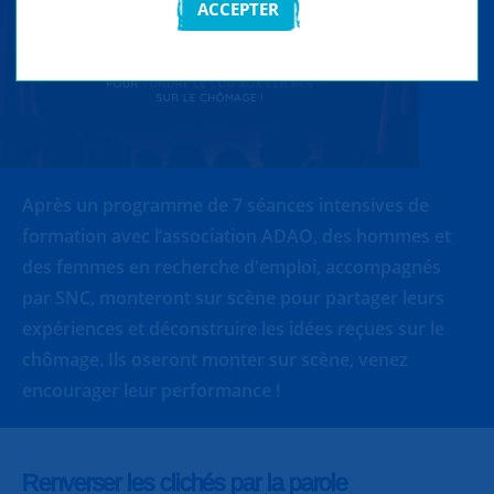
ACCEPTER
Après un programme de 7 séances intensives de
formation avec l’association ADAO, des hommes et
des femmes en recherche d'emploi, accompagnés
par SNC, monteront sur scène pour partager leurs
expériences et déconstruire les idées reçues sur le
chômage. Ils oseront monter sur scène, venez
encourager leur performance !
Renverser les clichés par la parole