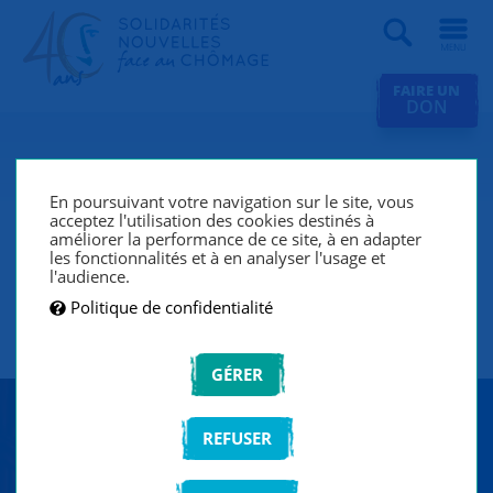
Recherche
FAIRE UN
DON
Actualités
En poursuivant votre navigation sur le site, vous
« Cause Toujours ! » : des
acceptez l'utilisation des cookies destinés à
chercheurs d'emploi montent
améliorer la performance de ce site, à en adapter
les fonctionnalités et à en analyser l'usage et
sur scène pour tordre le cou
l'audience.
aux clichés sur le chômage !
Politique de confidentialité
01 JUIN 2026
VIE DE L'ASSOCIATION
GÉRER
REFUSER