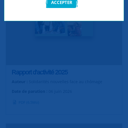
ACCEPTER
Rapport d'activité 2025
Auteur :
Solidarités nouvelles face au chômage
Date de parution :
06 juin 2026
PDF (6.5Mo)