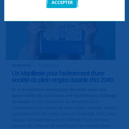
ACCEPTER
05/06/2026
ÉVÉNEMENT
Un Manifeste pour l’avènement d’une
société du plein emploi durable d’ici 2040
Et si la transition écologique devenait aussi une
opportunité de construire une société sans chômage
de masse ?
C'est l'ambition du
Manifeste pour
l’avènement d’une société du plein emploi durable
, publié
par Solidarités Nouvelles face au Chômage (SNC) avec
l'appui méthodologique de l'ADEME. Fruit de deux
années de réflexion et enrichi par les contributions