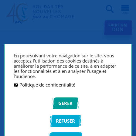
Recherche
FAIRE UN
DON
Faire un don
En poursuivant votre navigation sur le site, vous
Pour
répondre
aux demandes d’accompagnement,
acceptez l'utilisation des cookies destinés à
améliorer la performance de ce site, à en adapter
développer
la présence des groupes de solidarité sur le
les fonctionnalités et à en analyser l'usage et
territoire,
former et animer
notre réseau,
financer
les
l'audience.
emplois solidaires, ou encore
soutenir
le déploiement
Politique de confidentialité
de la
Fresque de l'emploi durable
, nous avons besoin de
vos dons.
GÉRER
Vous souhaitez consulter les comptes de l'année
précédente ?
Cliquez ici
REFUSER
Si vous êtes imposable en France, votre don est
déductible de votre impôt sur le revenu à hauteur de