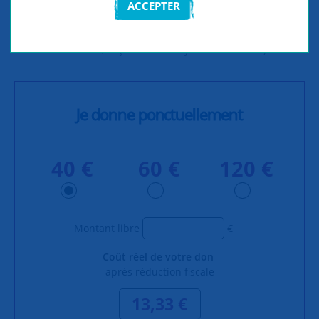
ACCEPTER
66 %. Il fera l'objet d'un reçu fiscal, envoyé au
printemps de l'année suivante
(exemple : pour un don
fait en mars 2024, reçu fiscal envoyé en avril 2025)
Je donne ponctuellement
40 €
60 €
120 €
Montant libre
€
Coût réel de votre don
après réduction fiscale
13,33 €