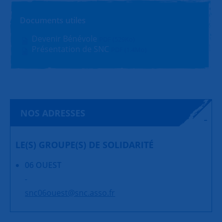
Documents utiles
Devenir Bénévole
PDF (529Ko)
Présentation de SNC
PDF (1.4Mo)
NOS ADRESSES
LE(S) GROUPE(S) DE SOLIDARITÉ
06 OUEST
-
snc06ouest@snc.asso.fr