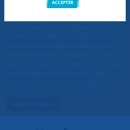
ACCEPTER
Le groupe SNC 06 Ouest, composé d'une
vingtaine de bénévoles, couvre les
secteurs de Grasse, Antibes, Cannes,
Villeneuve-Loubet...et propose aux
personnes en recherche d'emploi un
accompagnement individuel et gratuit
pour les écouter, les aider à définir leur
projet professionnel et les guider
concrètement dans leur recherche
CONTACTEZ-NOUS