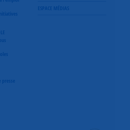
ESPACE MÉDIAS
itiatives
OLE
ous
oles
 presse