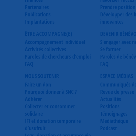
Partenaires
Prendre position
Publications
Développer des in
Implantations
innovantes
ÊTRE ACCOMPAGNÉ(E)
DEVENIR BÉNÉV
Accompagnement individuel
S'engager avec n
Activités collectives
Se former
Paroles de chercheurs d'emploi
Paroles de bénév
FAQ
FAQ
NOUS SOUTENIR
ESPACE MÉDIAS
Faire un don
Communiqués de
Pourquoi donner à SNC ?
Revue de presse
Adhérer
Actualités
Collecter et consommer
Positions
solidaire
Témoignages
IFI et donation temporaire
Mediathèque
d’usufruit
Podcast
Legs, donation et assurance vie