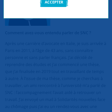
ACCEPTER
Comment avez-vous entendu parler de SNC ?
Après une carrière d’avocate en Italie, je suis arrivée à
Paris en 2011, à l’âge de 43 ans, sans connaître
personne et sans parler français. J’ai décidé de
reprendre des études et j’ai commencé une thèse,
que j’ai finalisée en 2019 tout en travaillant de temps
à autre. À l’issue de ma thèse, comme je cherchais à
travailler, un ami rencontré à l’université m’a parlé de
SNC : l’accompagnement l’avait aidé à retrouver un
travail. J’ai envoyé un mail à Solidarités nouvelles face
au chômage puis j’ai eu un rendez-vous avec une