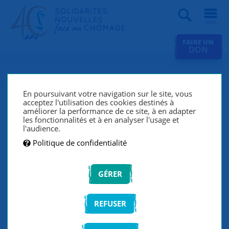
Recherche
FAIRE UN
DON
Marie : « J’ai senti un
accompagnement
En poursuivant votre navigation sur le site, vous
acceptez l'utilisation des cookies destinés à
personnalisé. »
améliorer la performance de ce site, à en adapter
les fonctionnalités et à en analyser l'usage et
l'audience.
Partie à l’étranger après un CDD, Marie, 25 ans, a dû
rentrer en France à cause de la pandémie : elle a
Politique de confidentialité
traversé un an de chômage avant de rencontrer SNC
et de trouver un emploi en CDI.
GÉRER
REFUSER