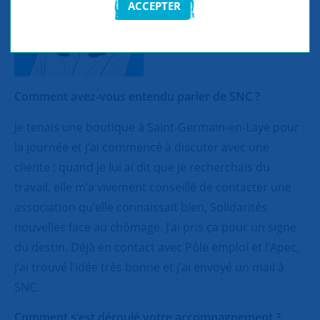
ACCEPTER
Comment avez-vous entendu parler de SNC ?
Je tenais une boutique à Saint-Germain-en-Laye pour
la journée et j’ai commencé à discuter avec une
cliente : quand je lui ai dit que je recherchais du
travail, elle m’a vivement conseillé de contacter une
association qu’elle connaissait bien, Solidarités
nouvelles face au chômage. J’ai pris ça pour un signe
du destin. Déjà en contact avec Pôle emploi et l’Apec,
j’ai trouvé l’idée très bonne et j’ai envoyé un mail à
SNC.
Comment s’est déroulé votre accompagnement ?