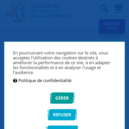
Recherche
FAIRE UN
DON
Benoît : « Il n’y a rien de plus
actif que la recherche d’un
En poursuivant votre navigation sur le site, vous
acceptez l'utilisation des cookies destinés à
emploi. »
améliorer la performance de ce site, à en adapter
les fonctionnalités et à en analyser l'usage et
l'audience.
Après des soucis de santé et des expériences
professionnelles éprouvantes, Benoît a pris
Politique de confidentialité
conscience de la nécessité de trouver un nouvel
équilibre. Il a réussi, avec l’appui des bénévoles SNC
GÉRER
de Niort, à retrouver un emploi stable.
REFUSER