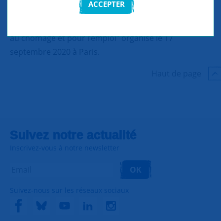
ACCEPTER
Voir ou revoir le colloque SNC "Nos propositions face
au chômage et pour l’emploi" organisé le 17
septembre 2020 à Paris.
Haut de page
Suivez notre actualité
Inscrivez-vous à notre newsletter
OK
Suivez-nous sur les réseaux sociaux