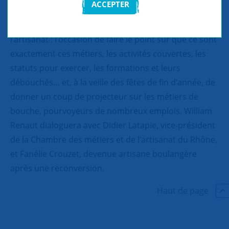
ACCEPTER
Ce webinaire sera consacré aux métiers de
l’artisanat : l’occasion de faire le point sur que ce sont
exactement ces métiers, les activités couvertes, les
statuts pour exercer, les formations et leurs
débouchés… et, à la veille des fêtes de fin d’année, de
donner un coup de projecteur sur les métiers de
bouche, pourvoyeurs de nombreux emplois. William
Renaut dialoguera avec Didier Latapie, vice-président
de la Chambre des métiers et de l’artisanat du Rhône,
et Fanélie Crouzet, devenue artisane boulangère
après une reconversion.
Haut de page