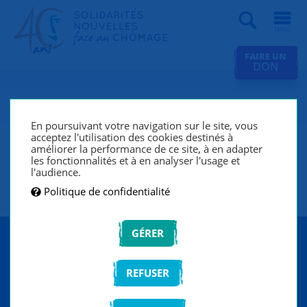
Recherche
FAIRE UN
DON
Actualités
En poursuivant votre navigation sur le site, vous
Avec le mécénat de
acceptez l'utilisation des cookies destinés à
compétences, une fin de
améliorer la performance de ce site, à en adapter
les fonctionnalités et à en analyser l'usage et
carrière au service des autres
l'audience.
Politique de confidentialité
26 SEPTEMBRE 2023
VIE DE L'ASSOCIATION
GÉRER
Ingénieure de formation, Renée L. a travaillé plus de
30 ans au sein de l'entreprise
EDF
sur des métiers
REFUSER
divers et des projets passionnants. Dans le cadre d’un
mécénat de compétences, elle a fait le choix de