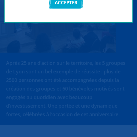
ACCEPTER
Après 25 ans d’action sur le territoire, les 5 groupes
de Lyon sont un bel exemple de réussite : plus de
2500 personnes ont été accompagnées depuis la
création des groupes et 60 bénévoles motivés sont
engagés au quotidien avec beaucoup
d’investissement. Une portée et une dynamique
fortes, célébrées à l’occasion de cet anniversaire.