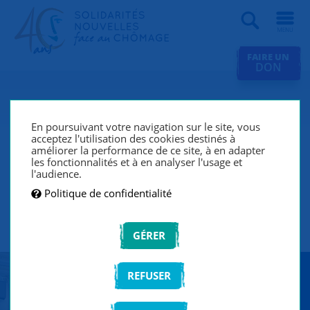
Recherche
FAIRE UN
DON
Actualités
En poursuivant votre navigation sur le site, vous
Les groupes « Solidarités
acceptez l'utilisation des cookies destinés à
nouvelles face au chômage »
améliorer la performance de ce site, à en adapter
les fonctionnalités et à en analyser l'usage et
de Lyon fêtent leurs 25 ans de
l'audience.
présence sur le territoire !
Politique de confidentialité
28 NOVEMBRE 2023
VIE DE L'ASSOCIATION |
ÉVÉNEMENT
GÉRER
REFUSER