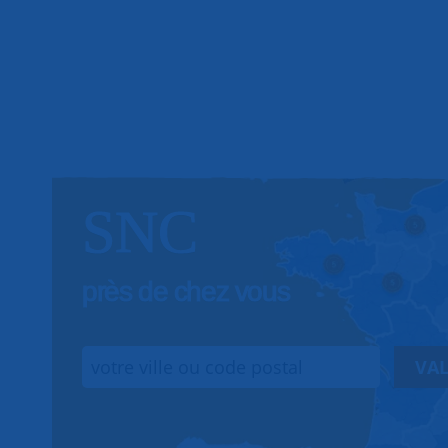
SNC
près de chez vous
VAL