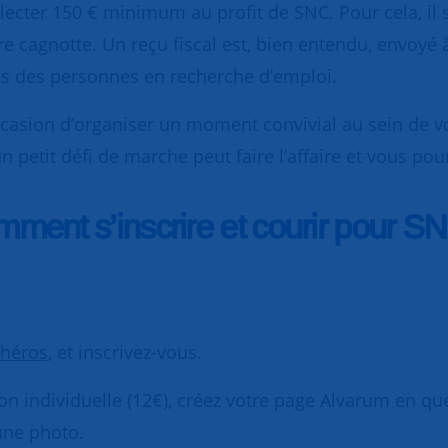
lecter 150 € minimum au profit de SNC. Pour cela, il s
e cagnotte. Un reçu fiscal est, bien entendu, envoyé 
ès des personnes en recherche d’emploi.
ccasion d’organiser un moment convivial au sein de vot
 petit défi de marche peut faire l’affaire et vous pour
ment s’inscrire et courir pour S
 héros
, et inscrivez-vous.
iption individuelle (12€), créez votre page Alvarum en 
une photo.