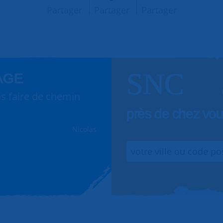
Partager
Partager
Partager
SNC
AGE
s faire de chemin
près de chez vo
Nicolas