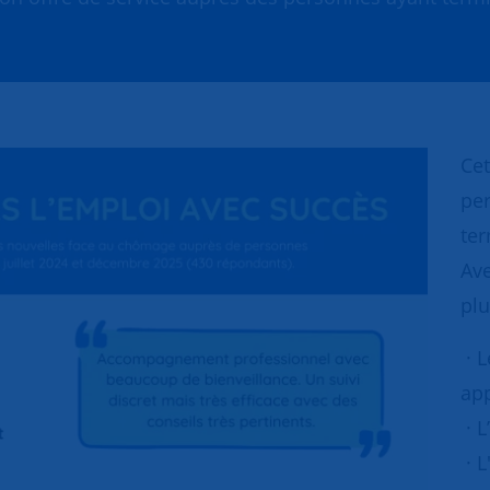
Cet
per
ter
Ave
plu
· L
app
· L
· 