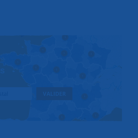
us
VALIDER