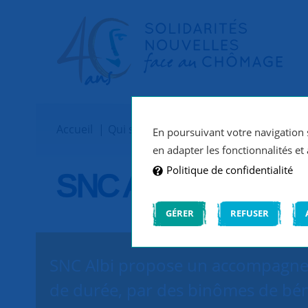
Accueil
Qui sommes-nous ?
Implantations
En poursuivant votre navigation s
en adapter les fonctionnalités et 
Politique de confidentialité
SNC Albi
GÉRER
REFUSER
SNC Albi propose un accompagneme
de durée, par des binômes de bén