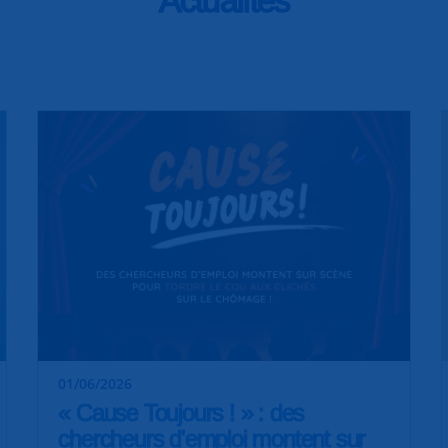
01/06/2026
« Cause Toujours ! » : des
chercheurs d'emploi montent sur