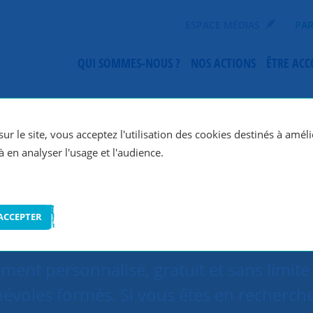
ESPACE MÉDIAS
PAR
QUI SOMMES-NOUS ?
NOS ACTIONS
ÊTRE AC
SNC Albi
ur le site, vous acceptez l'utilisation des cookies destinés à améli
à en analyser l'usage et l'audience.
ACCEPTER
nt personnalisé, gratuit et sans limite
évoles formés. Si vous êtes en recherch