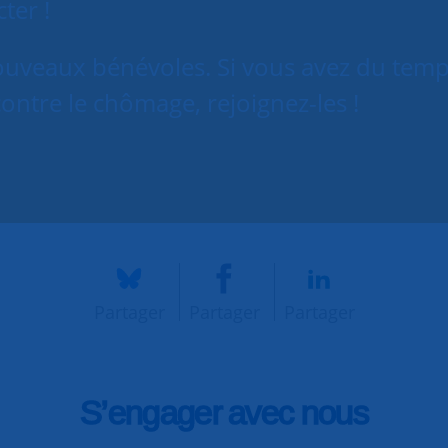
ter !
nouveaux bénévoles. Si vous avez du tem
ontre le chômage, rejoignez-les !
Partager
Partager
Partager
S’engager avec nous