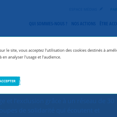
ESPACE MÉDIAS
PAR
QUI SOMMES-NOUS ?
NOS ACTIONS
ÊTRE AC
SNC Angers
ur le site, vous acceptez l'utilisation des cookies destinés à améli
à en analyser l'usage et l'audience.
ACCEPTER
e et l’exclusion grâce à un réseau de 30
oupes de solidarité qui écoutent et