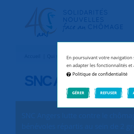
Accueil
Qui sommes-nous ?
Implantations
En poursuivant votre navigation s
en adapter les fonctionnalités et 
Politique de confidentialité
SNC Angers
GÉRER
REFUSER
SNC Angers lutte contre le chômag
bénévoles répartis au sein de 2 gr