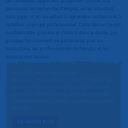
Les bénévoles apportent un soutien concret aux
personnes en recherche d’emploi, en les écoutant
sans juger, et en les aidant à reprendre confiance et à
redéfinir un projet professionnel. Cette démarche est
confidentielle, gratuite et s’inscrit dans la durée. Les
groupes fonctionnent en partenariat avec les
institutions, les professionnels de l’emploi et les
associations locales.
Ensemble, créons des emplois !
Vous êtes une structure de l’ESS ? N’hésitez pas
à nous soumettre vos offres d’emploi ! Grâce
aux dons, SNC finance des emplois solidaires
d’une durée de 6 à 12 mois, dans des structures
de l’ESS.
EN SAVOIR PLUS