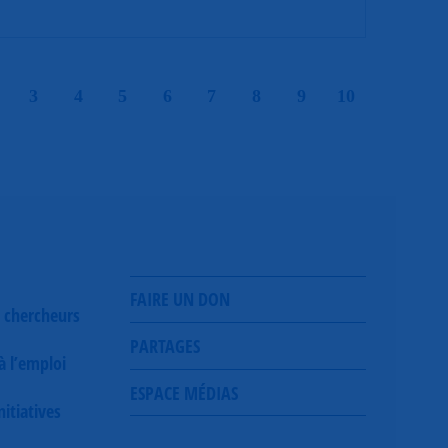
|
|
|
|
|
|
|
|
|
3
4
5
6
7
8
9
10
FAIRE UN DON
 chercheurs
PARTAGES
 à l’emploi
ESPACE MÉDIAS
itiatives