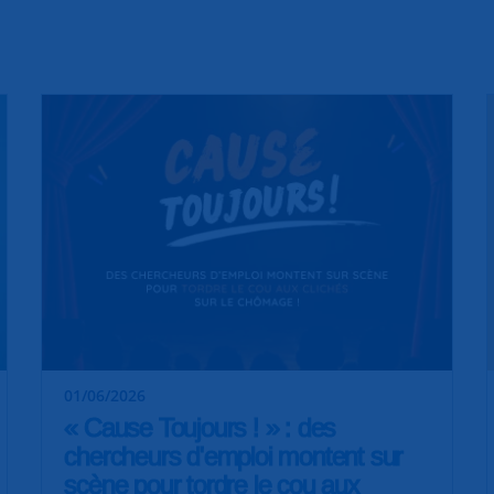
01/06/2026
« Cause Toujours ! » : des
chercheurs d'emploi montent sur
scène pour tordre le cou aux