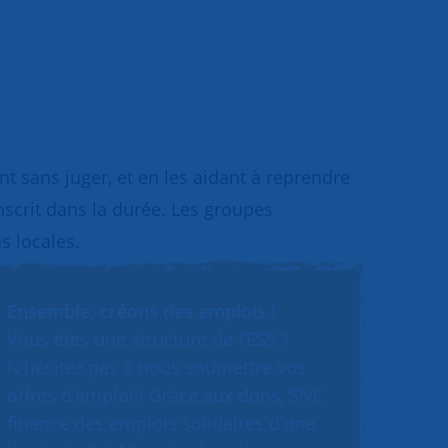
 sans juger, et en les aidant à reprendre
inscrit dans la durée. Les groupes
s locales.
Ensemble, créons des emplois !
Vous êtes une structure de l’ESS ?
N’hésitez pas à nous soumettre vos
offres d’emploi ! Grâce aux dons, SNC
finance des emplois solidaires d’une