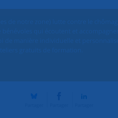
les de notre zone) lutte contre le chôma
de bénévoles qui écoutent et accompagne
i de manière individuelle et personnalis
eliers gratuits de formation.
Partager
Partager
Partager