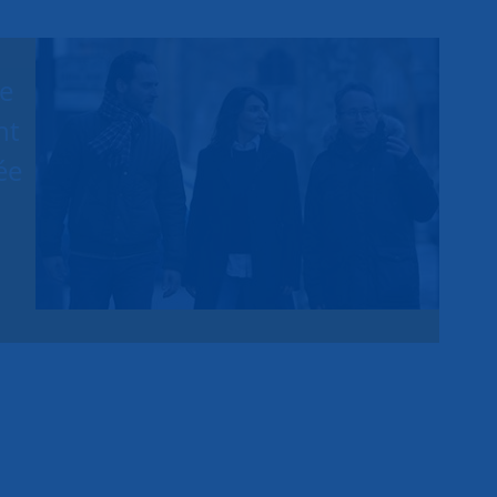
ge
nt
ée