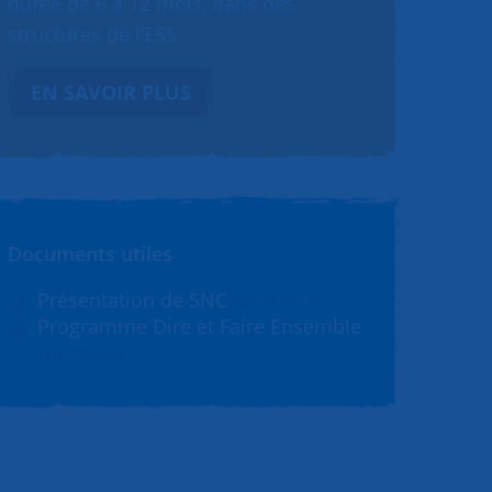
durée de 6 à 12 mois, dans des
structures de l’ESS.
EN SAVOIR PLUS
Documents utiles
Présentation de SNC
PDF (1.4Mo)
Programme Dire et Faire Ensemble
PDF (180Ko)