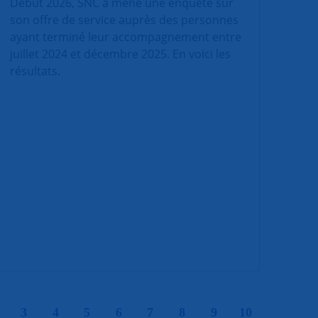
Début 2026, SNC a mené une enquête sur
son offre de service auprès des personnes
ayant terminé leur accompagnement entre
juillet 2024 et décembre 2025. En voici les
résultats.
|
|
|
|
|
|
|
|
|
3
4
5
6
7
8
9
10