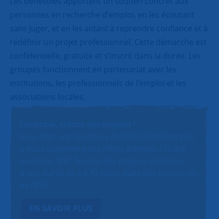
Les bénévoles apportent un soutien concret aux
personnes en recherche d’emploi, en les écoutant
sans juger, et en les aidant à reprendre confiance et à
redéfinir un projet professionnel. Cette démarche est
confidentielle, gratuite et s’inscrit dans la durée. Les
groupes fonctionnent en partenariat avec les
institutions, les professionnels de l’emploi et les
associations locales.
Ensemble, créons des emplois !
Vous êtes une structure de l’ESS ? N’hésitez pas
à nous soumettre vos offres d’emploi ! Grâce
aux dons, SNC finance des emplois solidaires
d’une durée de 6 à 12 mois, dans des structures
de l’ESS.
EN SAVOIR PLUS