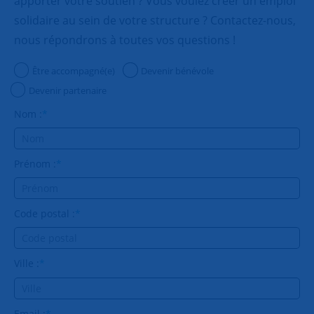
apporter votre soutien ? Vous voulez créer un emploi
solidaire au sein de votre structure ? Contactez-nous,
nous répondrons à toutes vos questions !
Être accompagné(e)
Devenir bénévole
Devenir partenaire
Nom :
*
Prénom :
*
Code postal :
*
Ville :
*
Email :
*