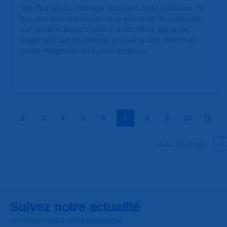
significative du chômage. Pourtant, cette évolution n'a
pas entraîné une baisse de la précarité. Au contraire,
sur certains aspects celle-ci s’est même aggravée,
suggérant que les emplois précaires font désormais
partie intégrante du « plein emploi ».
|
|
|
|
|
|
|
|
|
|
2
3
4
5
6
7
8
9
10
11
Haut de page
Suivez notre actualité
Inscrivez-vous à notre newsletter