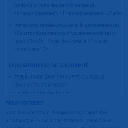
01 93 dans l'une des permanences du :
e
e
e
10
arrondissement,
11
arrondissement,
13
arrond
Venez sans rendez-vous dans la permanence du
15e arrondissement (sauf vacances scolaires) :
Jeudi 17h-19h | Foyer de Grenelle 17 rue de
e
l'Avre, Paris 15
LE(S) GROUPE(S) DE SOLIDARITÉ
75008 - PARIS SAINT-PHILIPPE-DU-ROULE
Claude DOUMET-PINCET
claude.doumet@yahoo.fr
Nous contacter
Vous êtes chercheur d’emploi et souhaitez être
accompagné ? Vous aimeriez devenir bénévole et