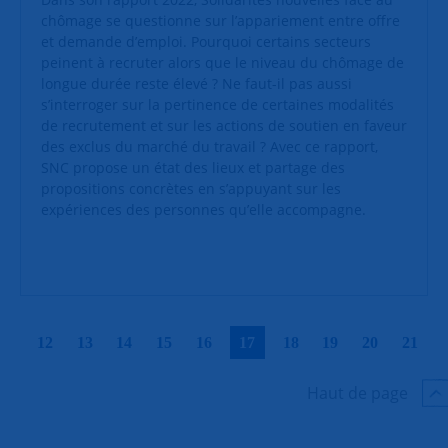
chômage se questionne sur l’appariement entre offre
et demande d’emploi. Pourquoi certains secteurs
peinent à recruter alors que le niveau du chômage de
longue durée reste élevé ? Ne faut-il pas aussi
s’interroger sur la pertinence de certaines modalités
de recrutement et sur les actions de soutien en faveur
des exclus du marché du travail ? Avec ce rapport,
SNC propose un état des lieux et partage des
propositions concrètes en s’appuyant sur les
expériences des personnes qu’elle accompagne.
|
|
|
|
|
|
|
|
|
|
12
13
14
15
16
17
18
19
20
21
Haut de page