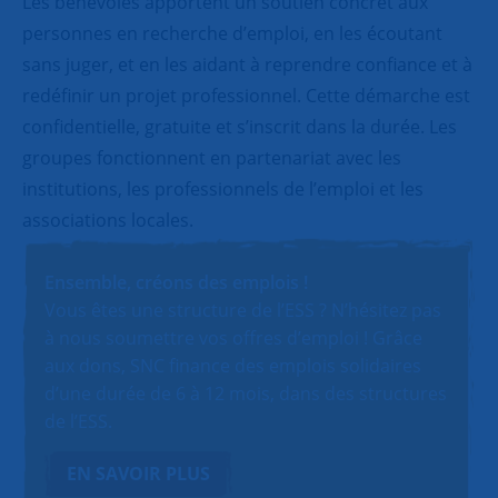
Les bénévoles apportent un soutien concret aux
personnes en recherche d’emploi, en les écoutant
sans juger, et en les aidant à reprendre confiance et à
redéfinir un projet professionnel. Cette démarche est
confidentielle, gratuite et s’inscrit dans la durée. Les
groupes fonctionnent en partenariat avec les
institutions, les professionnels de l’emploi et les
associations locales.
Ensemble, créons des emplois !
Vous êtes une structure de l’ESS ? N’hésitez pas
à nous soumettre vos offres d’emploi ! Grâce
aux dons, SNC finance des emplois solidaires
d’une durée de 6 à 12 mois, dans des structures
de l’ESS.
EN SAVOIR PLUS