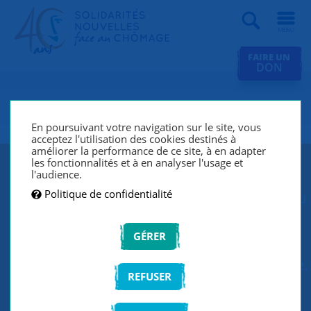
Recherche
FAIRE UN
DON
SNC Plaine de Versailles
En poursuivant votre navigation sur le site, vous
acceptez l'utilisation des cookies destinés à
améliorer la performance de ce site, à en adapter
les fonctionnalités et à en analyser l'usage et
SNC Plaine de Versailles lutte contre le
l'audience.
Politique de confidentialité
chômage et l’exclusion grâce à un réseau
de bénévoles qui écoutent et
GÉRER
accompagnent les chercheurs d’emploi
de manière individuelle et personnalisée.
REFUSER