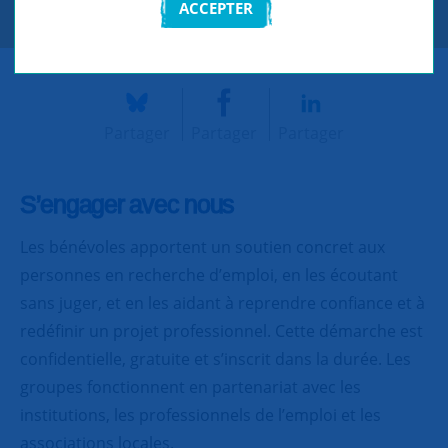
CONTACTEZ-NOUS
ACCEPTER
Partager
Partager
Partager
S’engager avec nous
Les bénévoles apportent un soutien concret aux
personnes en recherche d’emploi, en les écoutant
sans juger, et en les aidant à reprendre confiance et à
redéfinir un projet professionnel. Cette démarche est
confidentielle, gratuite et s’inscrit dans la durée. Les
groupes fonctionnent en partenariat avec les
institutions, les professionnels de l’emploi et les
associations locales.