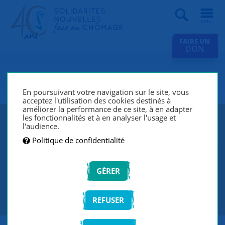
Recherche
FAIRE UN
DON
SNC Laon
En poursuivant votre navigation sur le site, vous
acceptez l'utilisation des cookies destinés à
améliorer la performance de ce site, à en adapter
les fonctionnalités et à en analyser l'usage et
SNC Laon lutte contre le chômage et l’exclusion grâce à
l'audience.
un réseau de bénévoles qui écoutent et accompagnent
Politique de confidentialité
les chercheurs d’emploi de manière individuelle et
personnalisée.
GÉRER
CONTACTEZ-NOUS
REFUSER