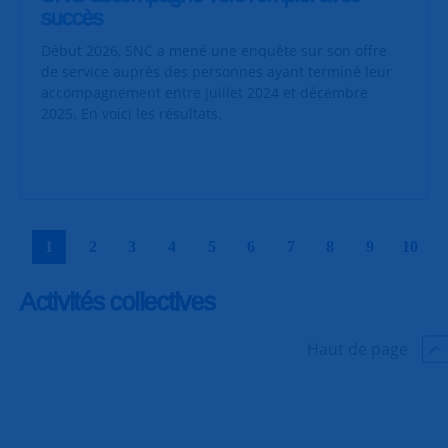
succès
Début 2026, SNC a mené une enquête sur son offre
de service auprès des personnes ayant terminé leur
accompagnement entre juillet 2024 et décembre
2025. En voici les résultats.
|
|
|
|
|
|
|
|
|
|
1
2
3
4
5
6
7
8
9
10
Activités collectives
Haut de page