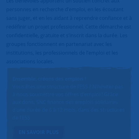
Les bénévoles apportent un soutien concret aux
personnes en recherche d’emploi, en les écoutant
sans juger, et en les aidant à reprendre confiance et à
redéfinir un projet professionnel. Cette démarche est
confidentielle, gratuite et s’inscrit dans la durée. Les
groupes fonctionnent en partenariat avec les
institutions, les professionnels de l’emploi et les
associations locales.
Ensemble, créons des emplois !
Vous êtes une structure de l’ESS ? N’hésitez pas
à nous soumettre vos offres d’emploi ! Grâce
aux dons, SNC finance des emplois solidaires
d’une durée de 6 à 12 mois, dans des structures
de l’ESS.
EN SAVOIR PLUS