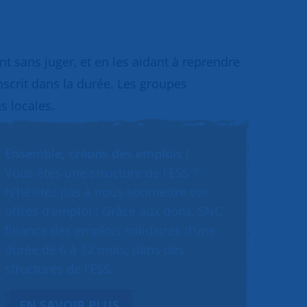
 sans juger, et en les aidant à reprendre
inscrit dans la durée. Les groupes
s locales.
Ensemble, créons des emplois !
Vous êtes une structure de l’ESS ?
N’hésitez pas à nous soumettre vos
offres d’emploi ! Grâce aux dons, SNC
finance des emplois solidaires d’une
durée de 6 à 12 mois, dans des
structures de l’ESS.
EN SAVOIR PLUS