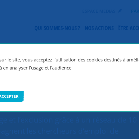
ESPACE MÉDIAS
PAR
QUI SOMMES-NOUS ?
NOS ACTIONS
ÊTRE AC
SNC Troyes
ur le site, vous acceptez l'utilisation des cookies destinés à améli
à en analyser l'usage et l'audience.
ACCEPTER
e et l’exclusion grâce à un réseau de 10
agnent les chercheurs d’emploi de