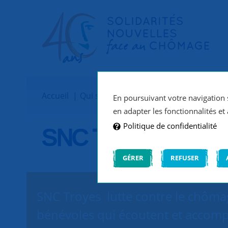
Accueil
Qui sommes-nous ?
Implantations
En poursuivant votre navigation s
en adapter les fonctionnalités et 
Politique de confidentialité
SNC Troyes
GÉRER
REFUSER
SNC Troyes lutte contre le chômag
bénévoles qui écoutent et accomp