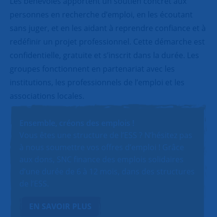
Les bénévoles apportent un soutien concret aux
personnes en recherche d’emploi, en les écoutant
sans juger, et en les aidant à reprendre confiance et à
redéfinir un projet professionnel. Cette démarche est
confidentielle, gratuite et s’inscrit dans la durée. Les
groupes fonctionnent en partenariat avec les
institutions, les professionnels de l’emploi et les
associations locales.
Ensemble, créons des emplois !
Vous êtes une structure de l’ESS ? N’hésitez pas
à nous soumettre vos offres d’emploi ! Grâce
aux dons, SNC finance des emplois solidaires
d’une durée de 6 à 12 mois, dans des structures
de l’ESS.
EN SAVOIR PLUS