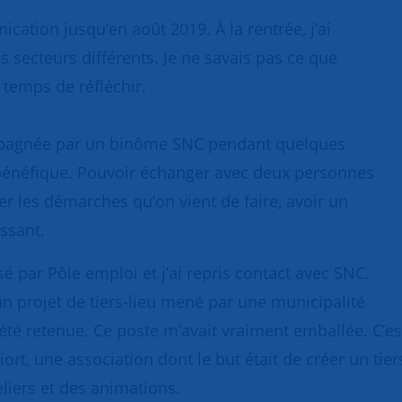
ication jusqu’en août 2019. À la rentrée, j’ai
des secteurs différents. Je ne savais pas ce que
e temps de réfléchir.
ompagnée par un binôme SNC pendant quelques
bénéfique. Pouvoir échanger avec deux personnes
er les démarches qu’on vient de faire, avoir un
issant.
sé par Pôle emploi et j’ai repris contact avec SNC.
un projet de tiers-lieu mené par une municipalité
té retenue. Ce poste m’avait vraiment emballée. C’es
t, une association dont le but était de créer un tiers-
eliers et des animations.