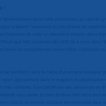
re
?
e bénévolement dans cette association, au sein du gr
 pour préparer l’ouverture du lieu prévue en septemb
qué l’intention de créer un deuxième emploi. Alors Fra
 à Soli’Niort que SNC soutenait des CDD de 6 mois dans l
e j’avais les compétences recherchées, il pourrait s
e de Soli’Niort, dans le cadre d’un emploi solidaire, j
en rayon, agencement dans le magasin et organisation 
s très contente. Faire bénéficier des personnes en diff
 solidarité nous porte. Et mon binôme SNC est à mon é
mon contrat en emploi solidaire est renouvelé pour un