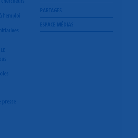
 chercheurs
PARTAGES
 à l’emploi
ESPACE MÉDIAS
itiatives
OLE
ous
oles
 presse