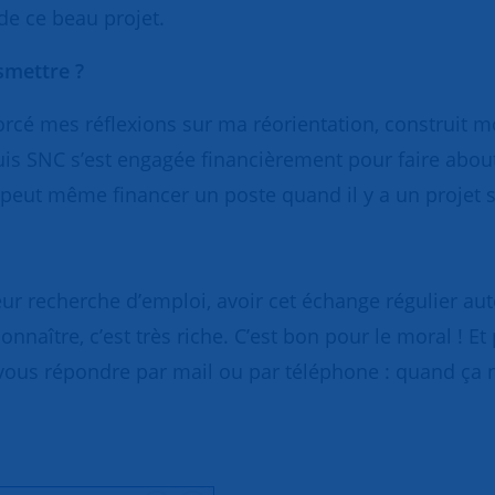
e ce beau projet.
smettre ?
morcé mes réflexions sur ma réorientation, construit m
 SNC s’est engagée financièrement pour faire abouti
ut même financer un poste quand il y a un projet sol
ur recherche d’emploi, avoir cet échange régulier au
onnaître, c’est très riche. C’est bon pour le moral ! E
ous répondre par mail ou par téléphone : quand ça ne v