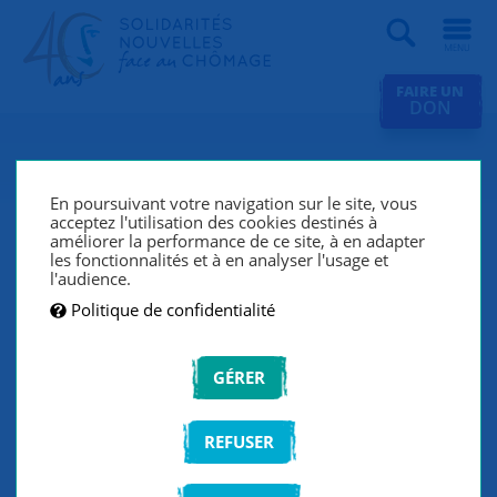
Recherche
FAIRE UN
DON
Yves : « Accompagner des
parcours de vie uniques et
En poursuivant votre navigation sur le site, vous
acceptez l'utilisation des cookies destinés à
impressionnants : c’est la
améliorer la performance de ce site, à en adapter
les fonctionnalités et à en analyser l'usage et
richesse de SNC.»
l'audience.
Politique de confidentialité
Yves, retraité depuis quelques années suite à un
parcours professionnel riche et diversifié, avait à
cœur de s’engager dans une association active dans
GÉRER
le domaine de l’emploi. Bénévole et administrateur, il
s’investit au quotidien auprès des personnes en
REFUSER
recherche d’emploi.