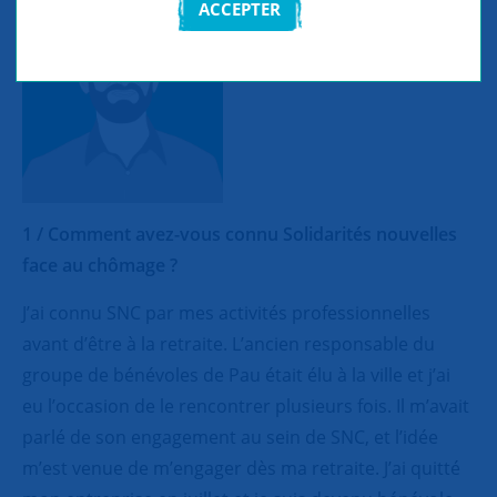
ACCEPTER
1 / Comment avez-vous connu Solidarités nouvelles
face au chômage ?
J’ai connu SNC par mes activités professionnelles
avant d’être à la retraite. L’ancien responsable du
groupe de bénévoles de Pau était élu à la ville et j’ai
eu l’occasion de le rencontrer plusieurs fois. Il m’avait
parlé de son engagement au sein de SNC, et l’idée
m’est venue de m’engager dès ma retraite. J’ai quitté