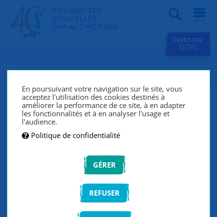
Recherche
FAIRE UN
DON
Elena : « SNC apporte dans
tous les cas quelque chose de
En poursuivant votre navigation sur le site, vous
acceptez l'utilisation des cookies destinés à
bon. »
améliorer la performance de ce site, à en adapter
les fonctionnalités et à en analyser l'usage et
l'audience.
À
31 ans, Elena avait envie de faire du bénévolat social
et d’aider concrètement des personnes. Elle a trouvé
Politique de confidentialité
son bonheur en rejoignant le groupe très dynamique
des Buttes-Chaumont, en parallèle d’une vie
GÉRER
professionnelle et personnelle bien remplie.
REFUSER