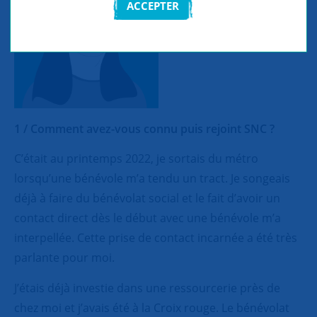
ACCEPTER
1 / Comment avez-vous connu puis rejoint SNC ?
C’était au printemps 2022, je sortais du métro
lorsqu’une bénévole m’a tendu un tract. Je songeais
déjà à faire du bénévolat social et le fait d’avoir un
contact direct dès le début avec une bénévole m’a
interpellée. Cette prise de contact incarnée a été très
parlante pour moi.
J’étais déjà investie dans une ressourcerie près de
chez moi et j’avais été à la Croix rouge. Le bénévolat