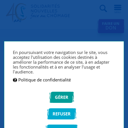
Recherche
FAIRE UN
DON
Revue de presse
En poursuivant votre navigation sur le site, vous
acceptez l'utilisation des cookies destinés à
améliorer la performance de ce site, à en adapter
les fonctionnalités et à en analyser l'usage et
FILTRER LA LISTE
l'audience.
Politique de confidentialité
VALIDER
GÉRER
REFUSER
29/01/2021