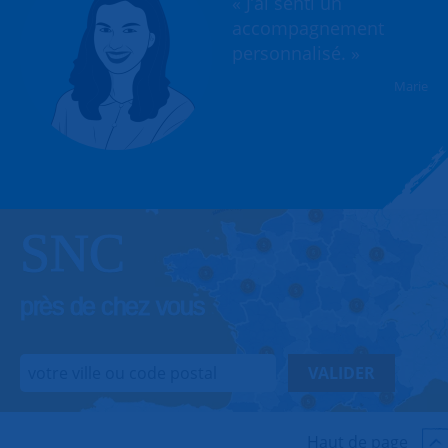
« J’ai senti un
accompagnement
personnalisé. »
Marie
SNC
près de chez vous
VALIDER
Haut de page