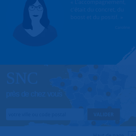
« L’accompagnement,
c'était du concret, du
boost et du positif. »
Caroline
SNC
près de chez vous
VALIDER
Haut de page