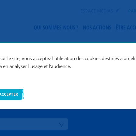
ESPACE MÉDIAS
PAR
QUI SOMMES-NOUS ?
NOS ACTIONS
ÊTRE AC
ur le site, vous acceptez l'utilisation des cookies destinés à améli
à en analyser l'usage et l'audience.
ACCEPTER