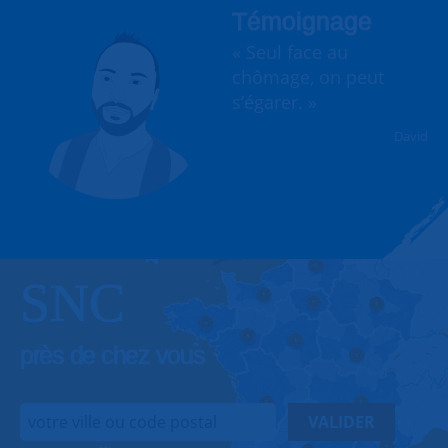
Témoignage
« Seul face au
chômage, on peut
s’égarer. »
David
SNC
près de chez vous
VALIDER