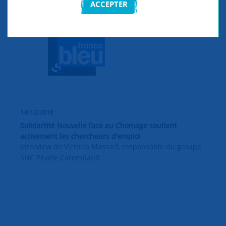
ACCEPTER
14/12/2018
Solidartité Nouvelle face au Chomage soutient
activement les chercheurs d'emploi
Interview de Victoria Massart, responsable du groupe
SNC Pévèle Carembault