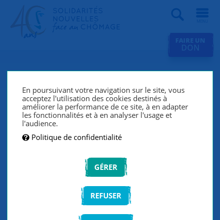
Recherche
FAIRE UN
DON
Revue de presse
En poursuivant votre navigation sur le site, vous
acceptez l'utilisation des cookies destinés à
améliorer la performance de ce site, à en adapter
les fonctionnalités et à en analyser l'usage et
FILTRER LA LISTE
l'audience.
Politique de confidentialité
VALIDER
GÉRER
REFUSER