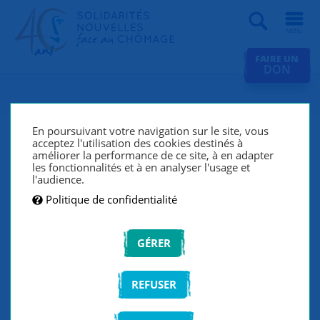
Recherche
FAIRE UN
DON
Revue de presse
En poursuivant votre navigation sur le site, vous
acceptez l'utilisation des cookies destinés à
améliorer la performance de ce site, à en adapter
les fonctionnalités et à en analyser l'usage et
FILTRER LA LISTE
l'audience.
Politique de confidentialité
VALIDER
GÉRER
REFUSER