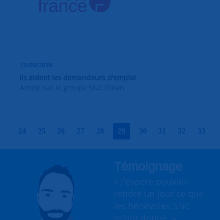
15/09/2018
Ils aident les demandeurs d'emploi
Article sur le groupe SNC Dinan
|
|
|
|
|
|
|
|
|
|
24
25
26
27
28
29
30
31
32
33
Témoignage
« J'espère pouvoir
rendre un jour ce que
les bénévoles SNC
m'ont donné. »