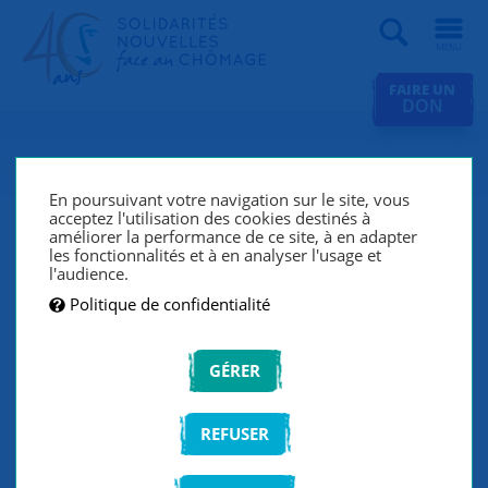
Recherche
FAIRE UN
DON
Revue de presse
En poursuivant votre navigation sur le site, vous
acceptez l'utilisation des cookies destinés à
améliorer la performance de ce site, à en adapter
les fonctionnalités et à en analyser l'usage et
FILTRER LA LISTE
l'audience.
Politique de confidentialité
VALIDER
GÉRER
REFUSER