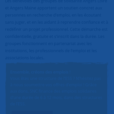
Les bénévoles des groupes de solidarité Angers Loire
et Angers Maine apportent un soutien concret aux
personnes en recherche d’emploi, en les écoutant
sans juger, et en les aidant à reprendre confiance et à
redéfinir un projet professionnel. Cette démarche est
confidentielle, gratuite et s’inscrit dans la durée. Les
groupes fonctionnent en partenariat avec les
institutions, les professionnels de l’emploi et les
associations locales.
Ensemble, créons des emplois !
Vous êtes une structure de l’ESS ? N’hésitez pas
à nous soumettre vos offres d’emploi ! Grâce
aux dons, SNC finance des emplois solidaires
d’une durée de 6 à 12 mois, dans des structures
de l’ESS.