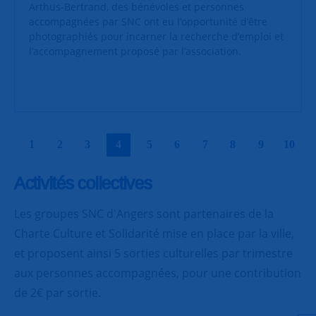
Arthus-Bertrand, des bénévoles et personnes
accompagnées par SNC ont eu l’opportunité d’être
photographiés pour incarner la recherche d’emploi et
l’accompagnement proposé par l’association.
|
|
|
|
|
|
|
|
|
|
1
2
3
4
5
6
7
8
9
10
Activités collectives
Les groupes SNC d'Angers sont partenaires de la
Charte Culture et Solidarité mise en place par la ville,
et proposent ainsi 5 sorties culturelles par trimestre
aux personnes accompagnées, pour une contribution
de 2€ par sortie.