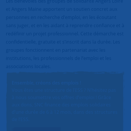
Les bénévoles des groupes de solidarité Angers Loire
et Angers Maine apportent un soutien concret aux
personnes en recherche d’emploi, en les écoutant
sans juger, et en les aidant à reprendre confiance et à
redéfinir un projet professionnel. Cette démarche est
confidentielle, gratuite et s’inscrit dans la durée. Les
groupes fonctionnent en partenariat avec les
institutions, les professionnels de l’emploi et les
associations locales.
Ensemble, créons des emplois !
Vous êtes une structure de l’ESS ? N’hésitez pas
à nous soumettre vos offres d’emploi ! Grâce
aux dons, SNC finance des emplois solidaires
d’une durée de 6 à 12 mois, dans des structures
de l’ESS.