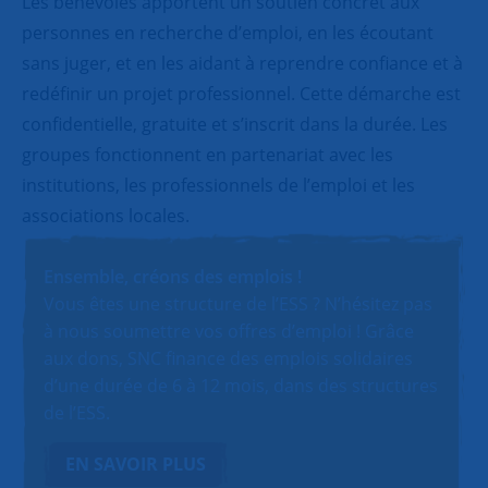
Les bénévoles apportent un soutien concret aux
personnes en recherche d’emploi, en les écoutant
sans juger, et en les aidant à reprendre confiance et à
redéfinir un projet professionnel. Cette démarche est
confidentielle, gratuite et s’inscrit dans la durée. Les
groupes fonctionnent en partenariat avec les
institutions, les professionnels de l’emploi et les
associations locales.
Ensemble, créons des emplois !
Vous êtes une structure de l’ESS ? N’hésitez pas
à nous soumettre vos offres d’emploi ! Grâce
aux dons, SNC finance des emplois solidaires
d’une durée de 6 à 12 mois, dans des structures
de l’ESS.
EN SAVOIR PLUS