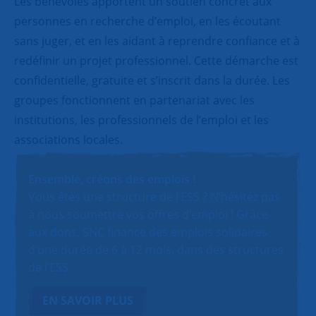
Les bénévoles apportent un soutien concret aux
personnes en recherche d’emploi, en les écoutant
sans juger, et en les aidant à reprendre confiance et à
redéfinir un projet professionnel. Cette démarche est
confidentielle, gratuite et s’inscrit dans la durée. Les
groupes fonctionnent en partenariat avec les
institutions, les professionnels de l’emploi et les
associations locales.
Ensemble, créons des emplois !
Vous êtes une structure de l’ESS ? N’hésitez pas
à nous soumettre vos offres d’emploi ! Grâce
aux dons, SNC finance des emplois solidaires
d’une durée de 6 à 12 mois, dans des structures
de l’ESS.
EN SAVOIR PLUS