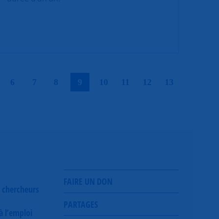
|
|
|
|
|
|
|
|
|
6
7
8
9
10
11
12
13
FAIRE UN DON
 chercheurs
PARTAGES
 à l’emploi