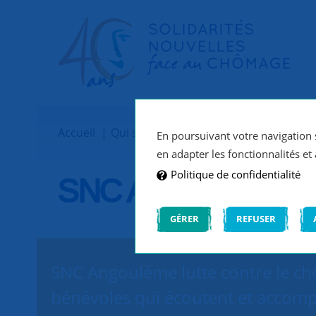
Accueil
Qui sommes-nous ?
Implantations
En poursuivant votre navigation s
en adapter les fonctionnalités et 
Politique de confidentialité
SNC Angoulême
GÉRER
REFUSER
SNC Angoulème lutte contre le chô
bénévoles qui écoutent et accomp