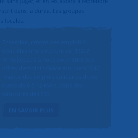
 sans juger, et en les aidant à reprendre
inscrit dans la durée. Les groupes
s locales.
Ensemble, créons des emplois !
Vous êtes une structure de l’ESS ?
N’hésitez pas à nous soumettre vos
offres d’emploi ! Grâce aux dons, SNC
finance des emplois solidaires d’une
durée de 6 à 12 mois, dans des
structures de l’ESS.
EN SAVOIR PLUS