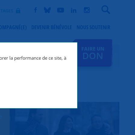
Recherche
TAGES
COMPAGNÉ(E)
DEVENIR BÉNÉVOLE
NOUS SOUTENIR
FAIRE UN
DON
orer la performance de ce site, à
e