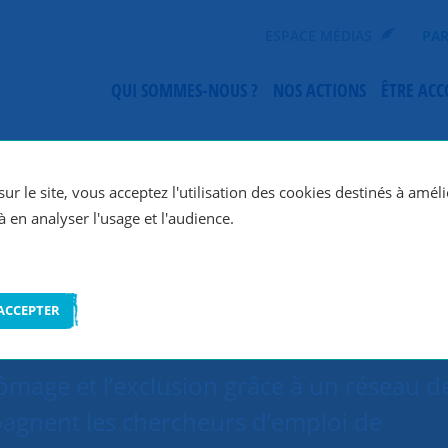
ESPACE MÉDIAS
PAR
QUI SOMMES-NOUS ?
NOS ACTIONS
ÊTRE AC
SNC Angoulême
ur le site, vous acceptez l'utilisation des cookies destinés à améli
à en analyser l'usage et l'audience.
ACCEPTER
mage et l’exclusion grâce à un réseau d
agnent les chercheurs d’emploi de