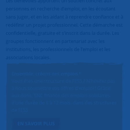
Les bénévoles apportent un soutien concret aux
personnes en recherche d’emploi, en les écoutant
sans juger, et en les aidant à reprendre confiance et à
redéfinir un projet professionnel. Cette démarche est
confidentielle, gratuite et s’inscrit dans la durée. Les
groupes fonctionnent en partenariat avec les
institutions, les professionnels de l’emploi et les
associations locales.
Ensemble, créons des emplois !
Vous êtes une structure de l’ESS ? N’hésitez pas
à nous soumettre vos offres d’emploi ! Grâce
aux dons, SNC finance des emplois solidaires
d’une durée de 6 à 12 mois, dans des structures
de l’ESS.
EN SAVOIR PLUS