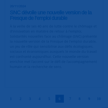
20/11/2024
SNC dévoile une nouvelle version de la
Fresque de l’emploi durable
À la veille de ses 40 ans de lutte contre le chômage et
d'innovation en matière de retour à l'emploi,
Solidarités nouvelles face au chômage (SNC) présente
la nouvelle version de la Fresque de l'emploi durable,
un jeu de rôle qui sensibilise aux défis écologiques,
sociaux et économiques auxquels le monde du travail
est confronté aujourd’hui. Cette nouvelle version
enrichie met l’accent sur le défi de l’accompagnement
humain et la recherche de sens.
|
|
|
|
|
|
|
|
|
|
1
2
3
4
5
6
7
8
9
10