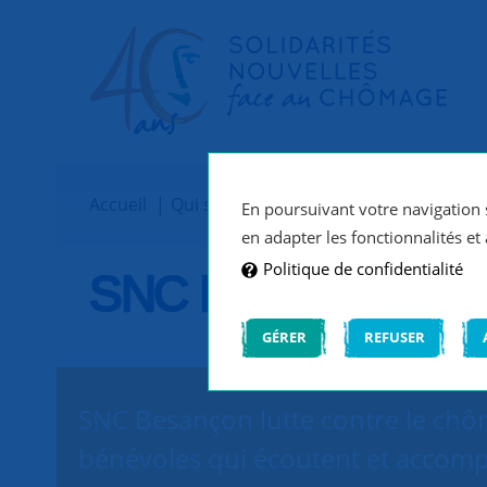
Accueil
Qui sommes-nous ?
Implantations
En poursuivant votre navigation s
en adapter les fonctionnalités et 
Politique de confidentialité
SNC Besançon
GÉRER
REFUSER
SNC Besançon lutte contre le chôm
bénévoles qui écoutent et accomp