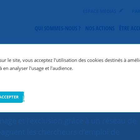
ESPACE MÉDIAS
PAR
QUI SOMMES-NOUS ?
NOS ACTIONS
ÊTRE AC
SNC Besançon
ur le site, vous acceptez l'utilisation des cookies destinés à améli
à en analyser l'usage et l'audience.
ACCEPTER
age et l’exclusion grâce à un réseau de
agnent les chercheurs d’emploi de