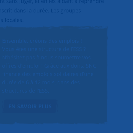
 sans juger, et en les aidant à reprendre
inscrit dans la durée. Les groupes
s locales.
Ensemble, créons des emplois !
Vous êtes une structure de l’ESS ?
N’hésitez pas à nous soumettre vos
offres d’emploi ! Grâce aux dons, SNC
finance des emplois solidaires d’une
durée de 6 à 12 mois, dans des
structures de l’ESS.
EN SAVOIR PLUS