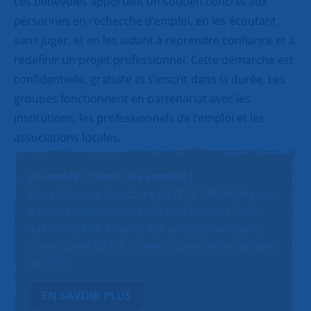
Les bénévoles apportent un soutien concret aux
personnes en recherche d’emploi, en les écoutant
sans juger, et en les aidant à reprendre confiance et à
redéfinir un projet professionnel. Cette démarche est
confidentielle, gratuite et s’inscrit dans la durée. Les
groupes fonctionnent en partenariat avec les
institutions, les professionnels de l’emploi et les
associations locales.
Ensemble, créons des emplois !
Vous êtes une structure de l’ESS ? N’hésitez pas
à nous soumettre vos offres d’emploi ! Grâce
aux dons, SNC finance des emplois solidaires
d’une durée de 6 à 12 mois, dans des structures
de l’ESS.
EN SAVOIR PLUS