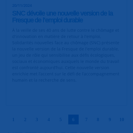
20/11/2024
SNC dévoile une nouvelle version de la
Fresque de l’emploi durable
À la veille de ses 40 ans de lutte contre le chômage et
d'innovation en matière de retour à l'emploi,
Solidarités nouvelles face au chômage (SNC) présente
la nouvelle version de la Fresque de l'emploi durable,
un jeu de rôle qui sensibilise aux défis écologiques,
sociaux et économiques auxquels le monde du travail
est confronté aujourd’hui. Cette nouvelle version
enrichie met l’accent sur le défi de l’accompagnement
humain et la recherche de sens.
|
|
|
|
|
|
|
|
|
|
1
2
3
4
5
6
7
8
9
10