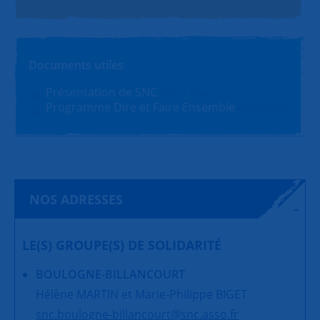
Documents utiles
Présentation de SNC
PDF (1.4Mo)
Programme Dire et Faire Ensemble
PDF (180Ko)
NOS ADRESSES
LE(S) GROUPE(S) DE SOLIDARITÉ
BOULOGNE-BILLANCOURT
Hélène MARTIN et Marie-Philippe BIGET
snc.boulogne-billancourt@snc.asso.fr