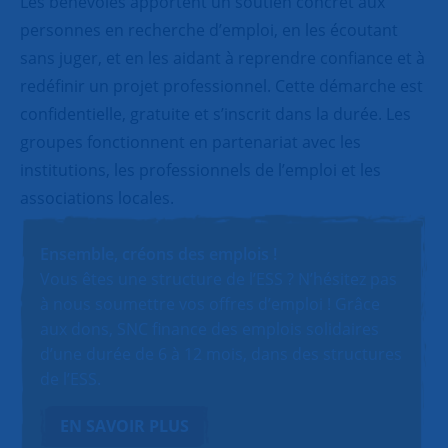
Les bénévoles apportent un soutien concret aux
personnes en recherche d’emploi, en les écoutant
sans juger, et en les aidant à reprendre confiance et à
redéfinir un projet professionnel. Cette démarche est
confidentielle, gratuite et s’inscrit dans la durée. Les
groupes fonctionnent en partenariat avec les
institutions, les professionnels de l’emploi et les
associations locales.
Ensemble, créons des emplois !
Vous êtes une structure de l’ESS ? N’hésitez pas
à nous soumettre vos offres d’emploi ! Grâce
aux dons, SNC finance des emplois solidaires
d’une durée de 6 à 12 mois, dans des structures
de l’ESS.
EN SAVOIR PLUS