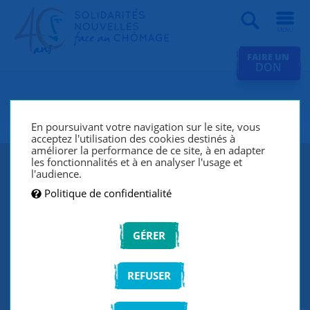
Recherche
FAIRE UN
DON
SNC Caen
En poursuivant votre navigation sur le site, vous
acceptez l'utilisation des cookies destinés à
améliorer la performance de ce site, à en adapter
les fonctionnalités et à en analyser l'usage et
l'audience.
Politique de confidentialité
GÉRER
SNC Caen lutte contre le chômage et
REFUSER
l’exclusion grâce à un réseau de