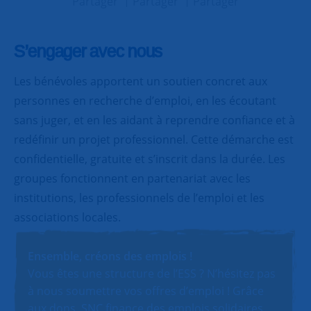
Partager
Partager
Partager
S’engager avec nous
Les bénévoles apportent un soutien concret aux
personnes en recherche d’emploi, en les écoutant
sans juger, et en les aidant à reprendre confiance et à
redéfinir un projet professionnel. Cette démarche est
confidentielle, gratuite et s’inscrit dans la durée. Les
groupes fonctionnent en partenariat avec les
institutions, les professionnels de l’emploi et les
associations locales.
Ensemble, créons des emplois !
Vous êtes une structure de l’ESS ? N’hésitez pas
à nous soumettre vos offres d’emploi ! Grâce
aux dons, SNC finance des emplois solidaires