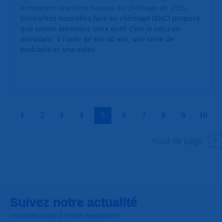
annoncent une forte hausse du chômage en 2025,
Solidarités nouvelles face au chômage (SNC) propose
que soient entendus ceux dont c’est le vécu en
dévoilant, à l’orée de ses 40 ans, une série de
podcasts et une vidéo.
|
|
|
|
|
|
|
|
|
|
1
2
3
4
5
6
7
8
9
10
Haut de page
Suivez notre actualité
Inscrivez-vous à notre newsletter