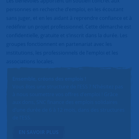
Les bénévoles apportent un soutien concret aux
personnes en recherche d’emploi, en les écoutant
sans juger, et en les aidant à reprendre confiance et à
redéfinir un projet professionnel. Cette démarche est
confidentielle, gratuite et s’inscrit dans la durée. Les
groupes fonctionnent en partenariat avec les
institutions, les professionnels de l’emploi et les
associations locales.
Ensemble, créons des emplois !
Vous êtes une structure de l’ESS ? N’hésitez pas
à nous soumettre vos offres d’emploi ! Grâce
aux dons, SNC finance des emplois solidaires
d’une durée de 6 à 12 mois, dans des structures
de l’ESS.
EN SAVOIR PLUS