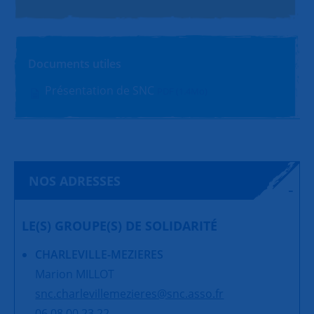
Documents utiles
Présentation de SNC
PDF (1.4Mo)
NOS ADRESSES
LE(S) GROUPE(S) DE SOLIDARITÉ
CHARLEVILLE-MEZIERES
Marion MILLOT
snc.charlevillemezieres@snc.asso.fr
06 08 00 23 22