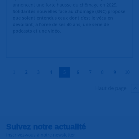
annoncent une forte hausse du chômage en 2025,
Solidarités nouvelles face au chômage (SNC) propose
que soient entendus ceux dont c’est le vécu en
dévoilant, à l’orée de ses 40 ans, une série de
podcasts et une vidéo.
|
|
|
|
|
|
|
|
|
|
1
2
3
4
5
6
7
8
9
10
Haut de page
Suivez notre actualité
Inscrivez-vous à notre newsletter