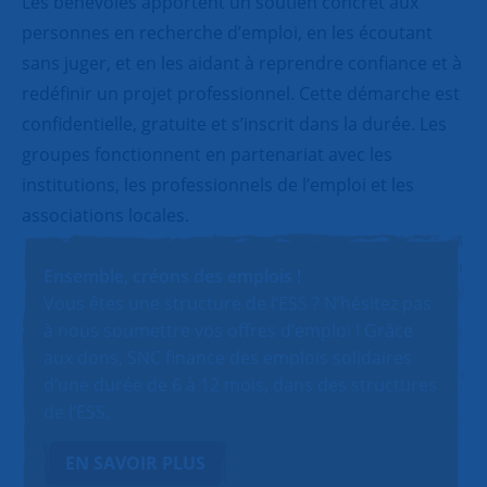
Les bénévoles apportent un soutien concret aux
personnes en recherche d’emploi, en les écoutant
sans juger, et en les aidant à reprendre confiance et à
redéfinir un projet professionnel. Cette démarche est
confidentielle, gratuite et s’inscrit dans la durée. Les
groupes fonctionnent en partenariat avec les
institutions, les professionnels de l’emploi et les
associations locales.
Ensemble, créons des emplois !
Vous êtes une structure de l’ESS ? N’hésitez pas
à nous soumettre vos offres d’emploi ! Grâce
aux dons, SNC finance des emplois solidaires
d’une durée de 6 à 12 mois, dans des structures
de l’ESS.
EN SAVOIR PLUS