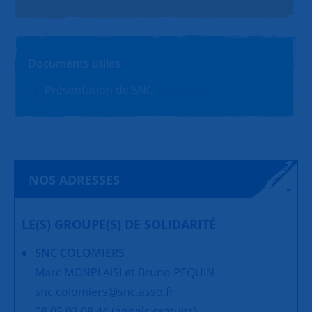
Documents utiles
Présentation de SNC
PDF (1.4Mo)
NOS ADRESSES
LE(S) GROUPE(S) DE SOLIDARITÉ
SNC COLOMIERS
Marc MONPLAISI et Bruno PEQUIN
snc.colomiers@snc.asso.fr
08 05 03 08 44 (appels gratuits)