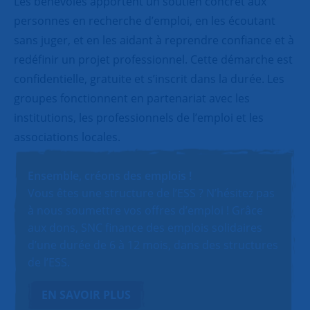
Les bénévoles apportent un soutien concret aux
personnes en recherche d’emploi, en les écoutant
sans juger, et en les aidant à reprendre confiance et à
redéfinir un projet professionnel. Cette démarche est
confidentielle, gratuite et s’inscrit dans la durée. Les
groupes fonctionnent en partenariat avec les
institutions, les professionnels de l’emploi et les
associations locales.
Ensemble, créons des emplois !
Vous êtes une structure de l’ESS ? N’hésitez pas
à nous soumettre vos offres d’emploi ! Grâce
aux dons, SNC finance des emplois solidaires
d’une durée de 6 à 12 mois, dans des structures
de l’ESS.
EN SAVOIR PLUS